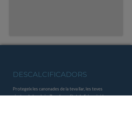
DESCALCIFICADORS
Protegeix les canonades de la teva llar, les teves
aixetes de la calç i millora la qualitat de l’aigua i vida
útil dels electrodomèstics. La descalcificació
d’aigua a un territori com Mallorca és un element
indispensable pel correcte tractament de l’aigua a
causa de l’alta concentració de cal.